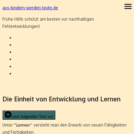
Skip
aus-kindern-werden-leute.de
ope
me
to
Frühe Hilfe schützt am besten vor nachhaltigen
content
Fehlentwicklungen!
Die Einheit von Entwicklung und Lernen
Liest folgenden Text vor
Unter
"
Lernen"
versteht man den
Erwerb von neuen Fähigkeiten
und Fertigkeiten.